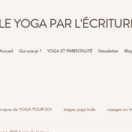
LE YOGA PAR L'ÉCRITUR
Accueil
Qui suis-je ?
YOGA ET PARENTALITÉ
Newsletter
Blo
propos de YOGA POUR SOI
stages yoga Inde
voyages en I
sept. 2021
1 min de lecture