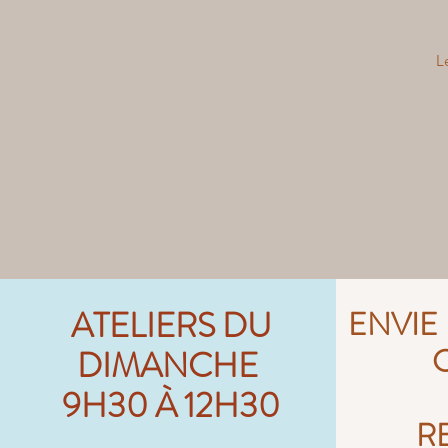
L
ATELIERS DU
ENVIE
DIMANCHE
9H30 À 12H30
R