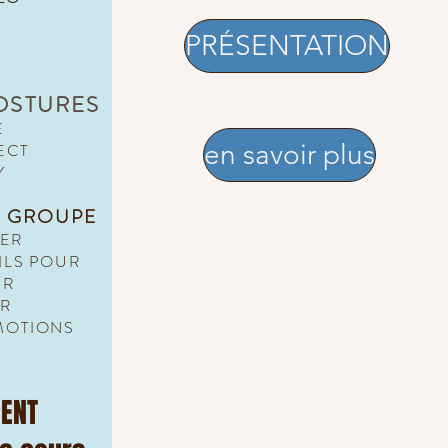
PRÉSENTATION
POSTURES
E
en savoir plus
ECT
Y
N GROUPE
ER
ILS POUR
ER
IR
MOTIONS
MENT