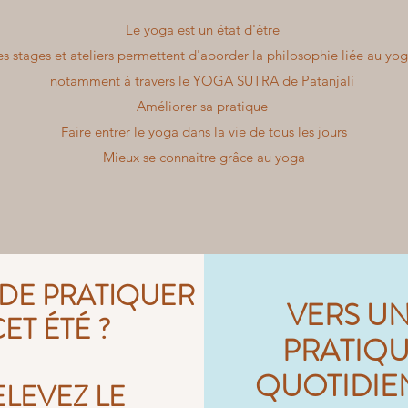
Le yoga est un état d'être
es stages et ateliers permettent d'aborder la philosophie liée au yog
notamment à travers le YOGA SUTRA de Patanjali
Améliorer sa pratique
Faire entrer le yoga dans la vie de tous les jours
Mieux se connaitre grâce au yoga
 DE PRATIQUER
VERS U
CET ÉTÉ ?
PRATIQ
QUOTIDIE
ELEVEZ LE