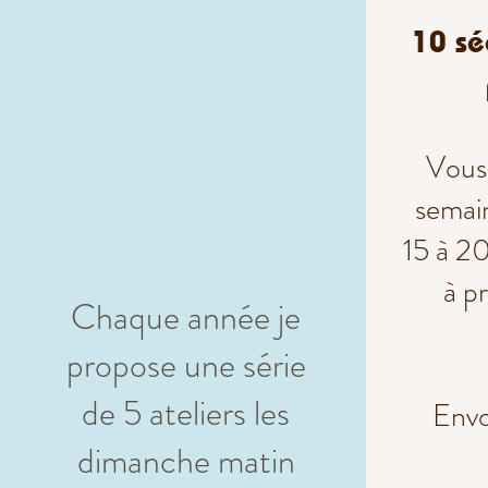
10 sé
Vous
semai
15 à 2
à p
Chaque année je
propose une série
de 5 ateliers les
Envo
dimanche matin