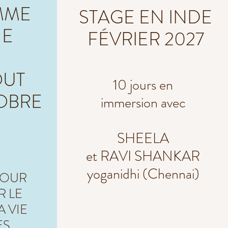
MME
STAGE EN INDE
NE
FÉVRIER 2027
OUT
10 jours en
OBRE
immersion avec
SHEELA
et RAVI SHANKAR
yoganidhi (Chennai)
POUR
R LE
 VIE
ES