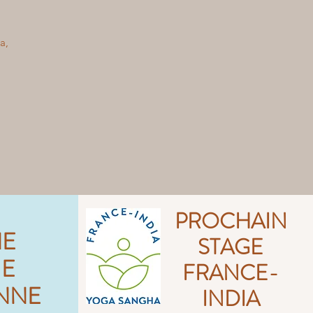
a,
PROCHAIN
NE
STAGE
UE
FRANCE-
NNE
INDIA