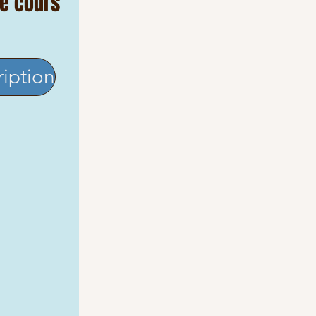
e cours
ription