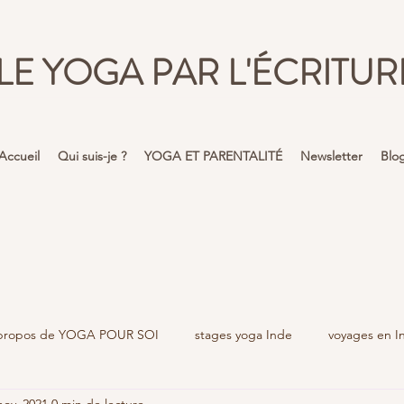
LE YOGA PAR L'ÉCRITUR
Accueil
Qui suis-je ?
YOGA ET PARENTALITÉ
Newsletter
Blo
propos de YOGA POUR SOI
stages yoga Inde
voyages en I
nov. 2021
0 min de lecture