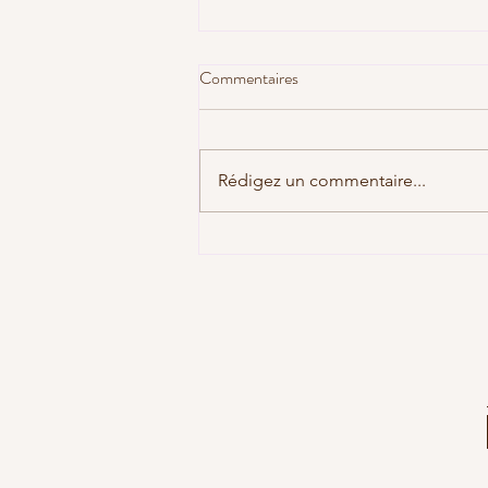
Commentaires
Rédigez un commentaire...
LES ATELIERS DE 2025-2026
SONT EN LIGNE !