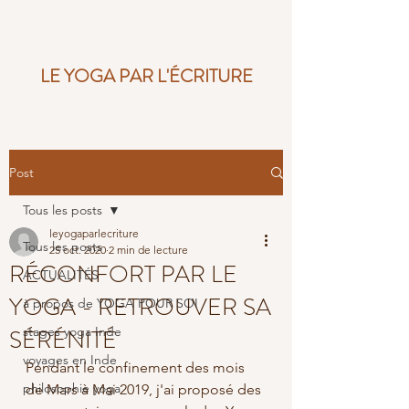
LE YOGA PAR L'ÉCRITURE
Post
Tous les posts
leyogaparlecriture
Tous les posts
25 oct. 2020
2 min de lecture
RÉCONFORT PAR LE
ACTUALITÉS
YOGA - RETROUVER SA
à propos de YOGA POUR SOI
SÉRÉNITÉ
stages yoga Inde
voyages en Inde
Pendant le confinement des mois 
philosophie yoga
de Mars à Mai 2019, j'ai proposé des 