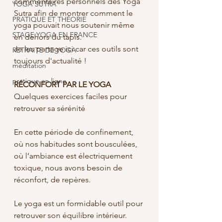
commentaires personnels des Yoga 
YOGA SUTRA
Sutra afin de montrer comment le 
PRATIQUE ET THÉORIE
yoga pouvait nous soutenir même 
STAGE YOGA EN FRANCE
en dehors du tapis. 
Je les partage ici car ces outils sont 
RETRAITE DE YOGA
toujours d'actualité ! 
méditation
pratique en ligne
RÉCONFORT PAR LE YOGA
Quelques exercices faciles pour 
retrouver sa sérénité
En cette période de confinement, 
où nos habitudes sont bousculées, 
où l’ambiance est électriquement 
toxique, nous avons besoin de 
réconfort, de repères. 
Le yoga est un formidable outil pour 
retrouver son équilibre intérieur. 