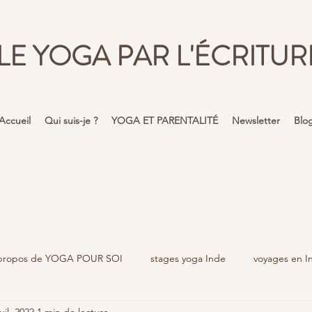
LE YOGA PAR L'ÉCRITUR
Accueil
Qui suis-je ?
YOGA ET PARENTALITÉ
Newsletter
Blo
propos de YOGA POUR SOI
stages yoga Inde
voyages en I
uil. 2022
1 min de lecture