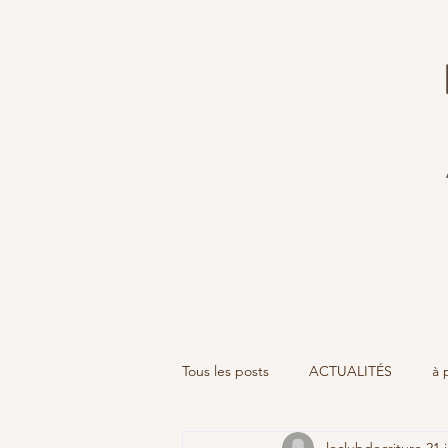
Tous les posts
ACTUALITÉS
à 
leclubdecriture
21 j