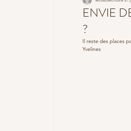
YOGA SUTRA
PRATIQUE ET 
ENVIE D
?
pratique en ligne
Il reste des places
Yvelines